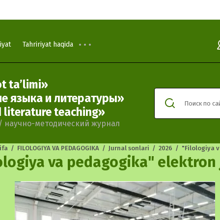
iyat
Tahririyat haqida
t ta’limi»
е языка и литературы»
Поиск по са
literature teaching»
l / научно-методический журнал
ifa
  /  
FILOLOGIYA VA PEDAGOGIKA
  /  
Jurnal sonlari
  /  
2026
  /  
"Filologiya 
ologiya va pedagogika" elektron j