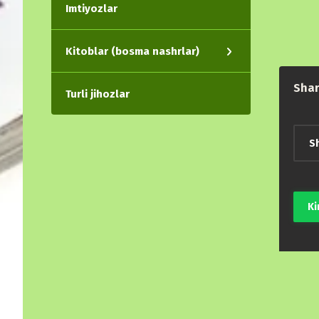
Imtiyozlar
Kitoblar (bosma nashrlar)
Shar
Turli jihozlar
Sh
Ki