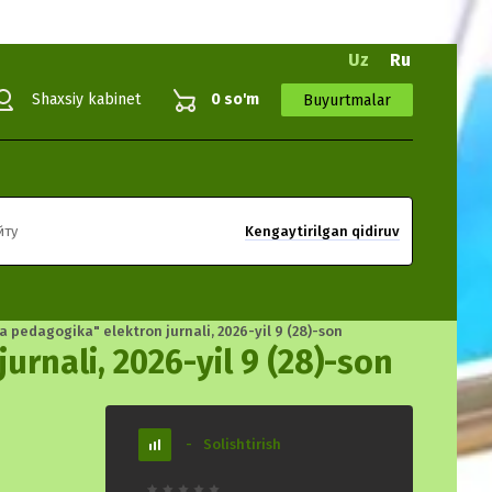
Uz
Ru
Shaxsiy kabinet
0 so'm
Buyurtmalar
Kengaytirilgan qidiruv
йту
va pedagogika" elektron jurnali, 2026-yil 9 (28)-son
urnali, 2026-yil 9 (28)-son
-
Solishtirish