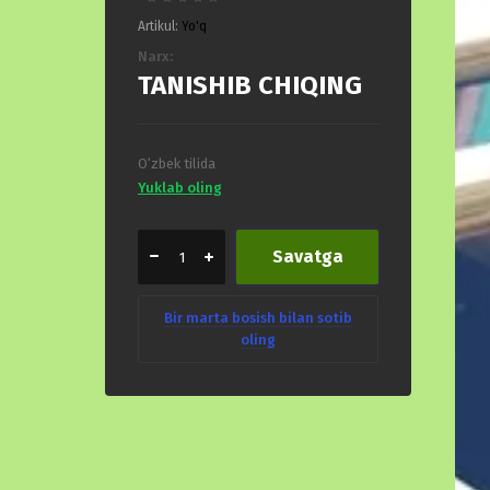
Artikul:
Yo'q
Narx:
TANISHIB CHIQING
O‘zbek tilida
Yuklab oling
Savatga
Bir marta bosish bilan sotib
oling