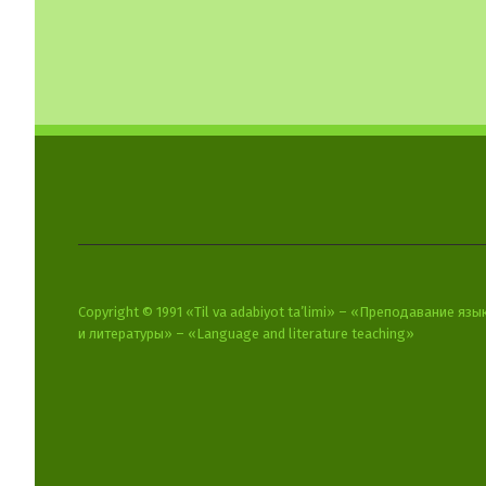
Copyright © 1991 «Til va adabiyot ta’limi» – «Преподавание язы
и литературы» – «Language and literature teaching»