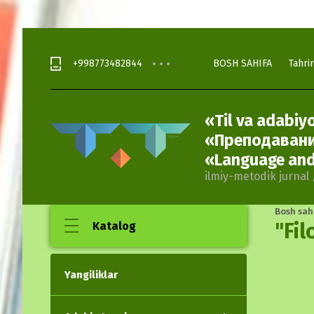
+998773482844
BOSH SAHIFA
Tahrir
«Til va adabiyo
«Преподавани
«Language and 
ilmiy-metodik jurna
Bosh sah
"Fil
Katalog
Yangiliklar