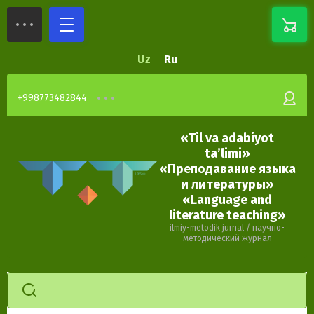
Uz
Ru
+998773482844
«Til va adabiyot
ta’limi»
«Преподавание языка
и литературы»
«Language and
literature teaching»
ilmiy-metodik jurnal / научно-
методический журнал