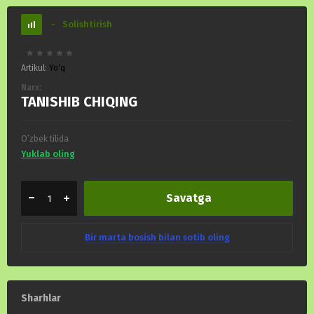
-
Solishtirish
Artikul:
Yo'q
Narx:
TANISHIB CHIQING
O‘zbek tilida
Yuklab oling
Savatga
Bir marta bosish bilan sotib oling
Sharhlar