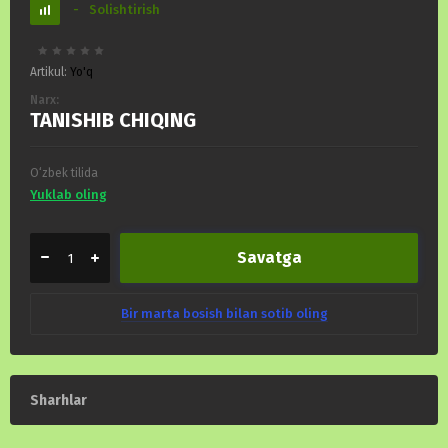
-
Solishtirish
Artikul:
Yo'q
Narx:
TANISHIB CHIQING
O‘zbek tilida
Yuklab oling
Savatga
Bir marta bosish bilan sotib oling
Sharhlar