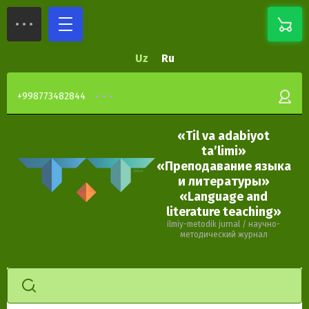
Uz
Ru
+998773482844
«Til va adabiyot
ta’limi»
«Преподавание языка
и литературы»
«Language and
literature teaching»
ilmiy-metodik jurnal / научно-
методический журнал