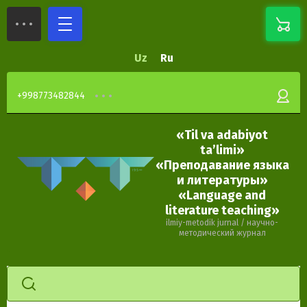
Uz
Ru
+998773482844
«Til va adabiyot
ta’limi»
«Преподавание языка
и литературы»
«Language and
literature teaching»
ilmiy-metodik jurnal / научно-
методический журнал