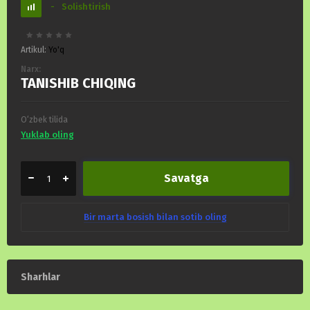
-
Solishtirish
Artikul:
Yo'q
Narx:
TANISHIB CHIQING
O‘zbek tilida
Yuklab oling
Savatga
Bir marta bosish bilan sotib oling
Sharhlar